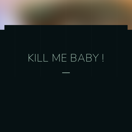
KILL ME BABY !
Mastering
Écouter l’album en entier
1
Anger